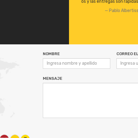
das. A seguir así, felicitaciones!!
ertissi
NOMBRE
CORREO E
MENSAJE