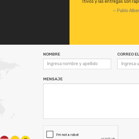
idas. A seguir así, felicitaciones!!
bertissi
NOMBRE
CORREO E
MENSAJE