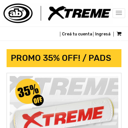
Togg
navi
Creá tu cuenta
Ingresá
PROMO 35% OFF! / PADS